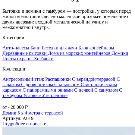
Бытовки и домики с тамбуром — постройки, у которых перед
жилой комнатой выделено маленькое прихожее помещение с
двумя дверями: входной металлической на улицу и
межкомнатной внутрь.
Категории:
Авто-навесы
Бани
Беседки для дачи
Блок контейнеры
Деревянные бытовки
Дома из морских контейнеров
Домики
Посты охраны
Хозблоки
Коллекции:
Антресольный этаж
Распашонки
С верандой/террасой
С
гаражом
С дровенником
С крыльцом
С металлическим
каркасом
С панорамными окнами
С печкой
С санузлом
С
тамбуром
Угловые
Утепленные
от 420 000 ₽
Домик 5 х 4 метра с террасой
Артикул:
А019
Подробнее о проекте