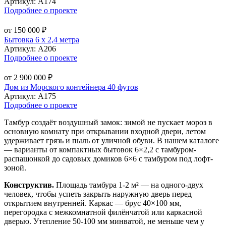
Артикул:
А174
Подробнее о проекте
от 150 000 ₽
Бытовка 6 х 2,4 метра
Артикул:
А206
Подробнее о проекте
от 2 900 000 ₽
Дом из Морского контейнера 40 футов
Артикул:
А175
Подробнее о проекте
Тамбур создаёт воздушный замок: зимой не пускает мороз в
основную комнату при открывании входной двери, летом
удерживает грязь и пыль от уличной обуви. В нашем каталоге
— варианты от компактных бытовок 6×2,2 с тамбуром-
распашонкой до садовых домиков 6×6 с тамбуром под лофт-
зоной.
Конструктив.
Площадь тамбура 1-2 м² — на одного-двух
человек, чтобы успеть закрыть наружную дверь перед
открытием внутренней. Каркас — брус 40×100 мм,
перегородка с межкомнатной филёнчатой или каркасной
дверью. Утепление 50-100 мм минватой, не меньше чем у