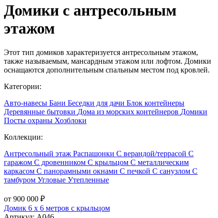
Домики с антресольным
этажом
Этот тип домиков характеризуется антресольным этажом,
также называемым, мансардным этажом или лофтом. Домики
оснащаются дополнительным спальным местом под кровлей.
Категории:
Авто-навесы
Бани
Беседки для дачи
Блок контейнеры
Деревянные бытовки
Дома из морских контейнеров
Домики
Посты охраны
Хозблоки
Коллекции:
Антресольный этаж
Распашонки
С верандой/террасой
С
гаражом
С дровенником
С крыльцом
С металлическим
каркасом
С панорамными окнами
С печкой
С санузлом
С
тамбуром
Угловые
Утепленные
от 900 000 ₽
Домик 6 х 6 метров с крыльцом
Артикул:
А046