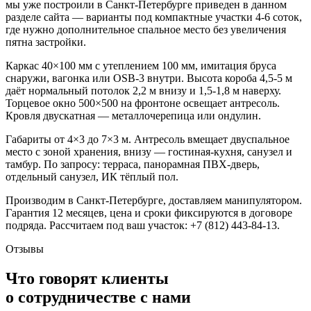
мы уже построили в Санкт-Петербурге приведен в данном
разделе сайта — варианты под компактные участки 4-6 соток,
где нужно дополнительное спальное место без увеличения
пятна застройки.
Каркас 40×100 мм с утеплением 100 мм, имитация бруса
снаружи, вагонка или OSB-3 внутри. Высота короба 4,5-5 м
даёт нормальный потолок 2,2 м внизу и 1,5-1,8 м наверху.
Торцевое окно 500×500 на фронтоне освещает антресоль.
Кровля двускатная — металлочерепица или ондулин.
Габариты от 4×3 до 7×3 м. Антресоль вмещает двуспальное
место с зоной хранения, внизу — гостиная-кухня, санузел и
тамбур. По запросу: терраса, панорамная ПВХ-дверь,
отдельный санузел, ИК тёплый пол.
Производим в Санкт-Петербурге, доставляем манипулятором.
Гарантия 12 месяцев, цена и сроки фиксируются в договоре
подряда. Рассчитаем под ваш участок: +7 (812) 443-84-13.
Отзывы
Что говорят клиенты
о сотрудничестве с нами