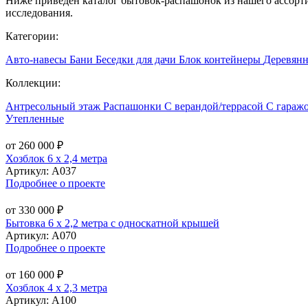
Ниже приведен каталог бытовок-распашонок из нашего ассорти
исследования.
Категории:
Авто-навесы
Бани
Беседки для дачи
Блок контейнеры
Деревян
Коллекции:
Антресольный этаж
Распашонки
С верандой/террасой
С гараж
Утепленные
от 260 000 ₽
Хозблок 6 х 2,4 метра
Артикул:
А037
Подробнее о проекте
от 330 000 ₽
Бытовка 6 х 2,2 метра с односкатной крышей
Артикул:
А070
Подробнее о проекте
от 160 000 ₽
Хозблок 4 х 2,3 метра
Артикул:
А100