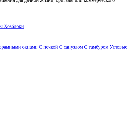
ещения для дачной жизни, бригады или коммерческого
ны
Хозблоки
орамными окнами
С печкой
С санузлом
С тамбуром
Угловые