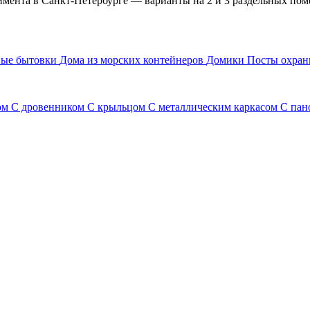
мента в Санкт-Петербурге — варианты на 2 и 3 раздельных пом
ные бытовки
Дома из морских контейнеров
Домики
Посты охра
ом
С дровенником
С крыльцом
С металлическим каркасом
С пан