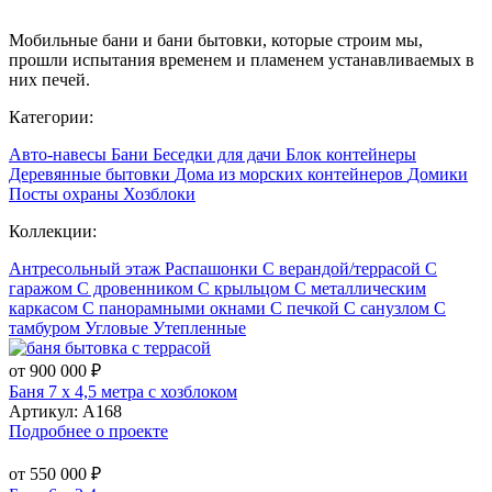
Мобильные бани и бани бытовки, которые строим мы,
прошли испытания временем и пламенем устанавливаемых в
них печей.
Категории:
Авто-навесы
Бани
Беседки для дачи
Блок контейнеры
Деревянные бытовки
Дома из морских контейнеров
Домики
Посты охраны
Хозблоки
Коллекции:
Антресольный этаж
Распашонки
С верандой/террасой
С
гаражом
С дровенником
С крыльцом
С металлическим
каркасом
С панорамными окнами
С печкой
С санузлом
С
тамбуром
Угловые
Утепленные
от 900 000 ₽
Баня 7 х 4,5 метра с хозблоком
Артикул:
А168
Подробнее о проекте
от 550 000 ₽