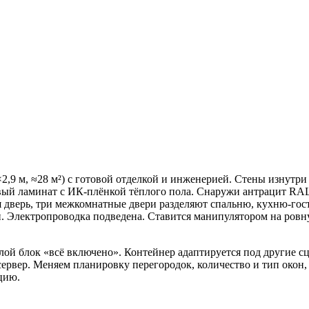
×2,9 м, ≈28 м²) с готовой отделкой и инженерией. Стены изнут
ый ламинат с ИК-плёнкой тёплого пола. Снаружи антрацит RAL 
я дверь, три межкомнатные двери разделяют спальню, кухню-гос
. Электропроводка подведена. Ставится манипулятором на ровн
й блок «всё включено». Контейнер адаптируется под другие сц
ервер. Меняем планировку перегородок, количество и тип окон,
цию.