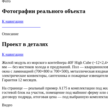
Фото
Фотографии
реального объекта
К навигации
Описание
Проект в деталях
К навигации
Жилой модуль из морского контейнера 40F High Cube (~12×2,4
мм — без мостиков холода и продуваний. Пол — кварцвинилов
окна с ламинацией (700×800 и 700×500), металлическая входна
электрические конвекторы, сантехника и пожарные извещатели
Гарантия 12 месяцев.
На странице — реальный пример А175 в комплектации под жило
гостевой блок на участок, помещение под майнинг-ферму или с
договору подряда, итоговая цена — под выбранную комплекта
Видео