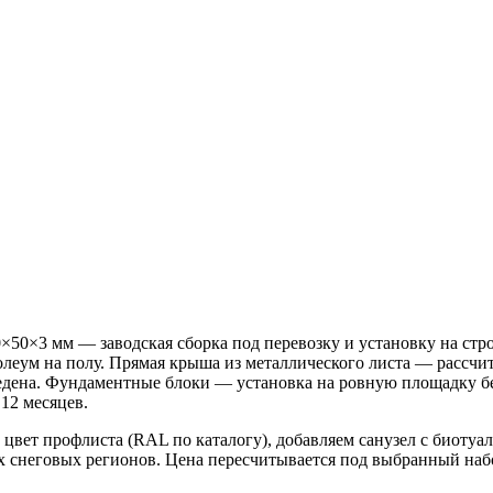
00×50×3 мм — заводская сборка под перевозку и установку на 
нолеум на полу. Прямая крыша из металлического листа — рассчи
ведена. Фундаментные блоки — установка на ровную площадку бе
12 месяцев.
цвет профлиста (RAL по каталогу), добавляем санузел с биотуа
 снеговых регионов. Цена пересчитывается под выбранный набо