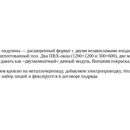
из ондулина — расширенный формат с двумя независимыми входа
 шпунтованный пол. Два ПВХ-окна (1200×1200 и 500×600), две 
сдавать как «двухкомнатный» дачный модуль. Внешняя покраска,
яем кровлю на металлочерепицу, добавляем электропроводку, т
 набор опций и фиксируется в договоре подряда.