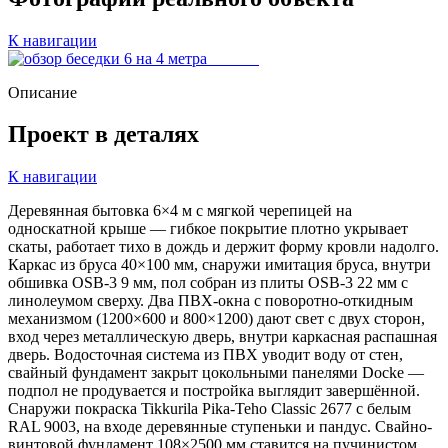
К навигации
Описание
Проект в деталях
К навигации
Деревянная бытовка 6×4 м с мягкой черепицей на
односкатной крыше — гибкое покрытие плотно укрывает
скаты, работает тихо в дождь и держит форму кровли надолго.
Каркас из бруса 40×100 мм, снаружи имитация бруса, внутри
обшивка OSB-3 9 мм, пол собран из плиты OSB-3 22 мм с
линолеумом сверху. Два ПВХ-окна с поворотно-откидным
механизмом (1200×600 и 800×1200) дают свет с двух сторон,
вход через металлическую дверь, внутри каркасная распашная
дверь. Водосточная система из ПВХ уводит воду от стен,
свайный фундамент закрыт цокольными панелями Docke —
подпол не продувается и постройка выглядит завершённой.
Снаружи покраска Tikkurila Pika-Teho Classic 2677 с белым
RAL 9003, на входе деревянные ступеньки и пандус. Свайно-
винтовой фундамент 108×2500 мм ставится на пучинистом