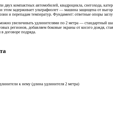
и двух компактных автомобилей, квадроцикла, снегохода, катер
при этом задерживает ультрафиолет — машина защищена от выгор
зии и перепадам температур. Фундамент: ответные опоры заглубл
 можно увеличивать удлинителями по 2 метра — стандартный ша
говых регионов, добавляем боковые экраны от косого дождя, ст
 в договоре подряда.
та
длинители к нему (длина удлинителя 2 метра)