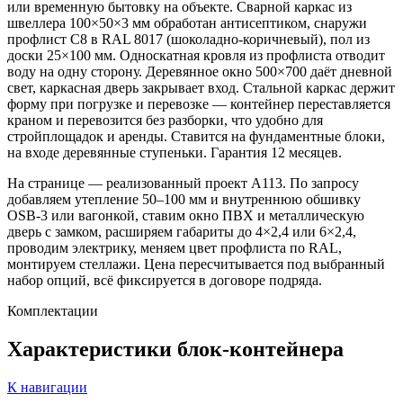
или временную бытовку на объекте. Сварной каркас из
швеллера 100×50×3 мм обработан антисептиком, снаружи
профлист С8 в RAL 8017 (шоколадно-коричневый), пол из
доски 25×100 мм. Односкатная кровля из профлиста отводит
воду на одну сторону. Деревянное окно 500×700 даёт дневной
свет, каркасная дверь закрывает вход. Стальной каркас держит
форму при погрузке и перевозке — контейнер переставляется
краном и перевозится без разборки, что удобно для
стройплощадок и аренды. Ставится на фундаментные блоки,
на входе деревянные ступеньки. Гарантия 12 месяцев.
На странице — реализованный проект А113. По запросу
добавляем утепление 50–100 мм и внутреннюю обшивку
OSB-3 или вагонкой, ставим окно ПВХ и металлическую
дверь с замком, расширяем габариты до 4×2,4 или 6×2,4,
проводим электрику, меняем цвет профлиста по RAL,
монтируем стеллажи. Цена пересчитывается под выбранный
набор опций, всё фиксируется в договоре подряда.
Комплектации
Характеристики
блок-контейнера
К навигации