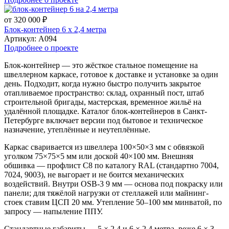
от 320 000 ₽
Блок-контейнер 6 х 2,4 метра
Артикул:
А094
Подробнее о проекте
Блок-контейнер — это жёсткое стальное помещение на
швеллерном каркасе, готовое к доставке и установке за один
день. Подходит, когда нужно быстро получить закрытое
отапливаемое пространство: склад, охранный пост, штаб
строительной бригады, мастерская, временное жильё на
удалённой площадке. Каталог блок-контейнеров в Санкт-
Петербурге включает версии под бытовое и техническое
назначение, утеплённые и неутеплённые.
Каркас сваривается из швеллера 100×50×3 мм с обвязкой
уголком 75×75×5 мм или доской 40×100 мм. Внешняя
обшивка — профлист С8 по каталогу RAL (стандартно 7004,
7024, 9003), не выгорает и не боится механических
воздействий. Внутри OSB-3 9 мм — основа под покраску или
панели; для тяжёлой нагрузки от стеллажей или майнинг-
стоек ставим ЦСП 20 мм. Утепление 50–100 мм минватой, по
запросу — напыление ППУ.
Стандартные габариты — 5 × 2,4 и 6 × 2,4 метра, реже 6 × 3