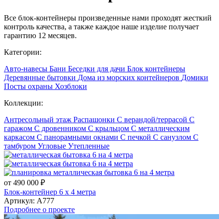
Все блок-контейнеры произведенные нами проходят жесткий
контроль качества, а также каждое наше изделие получает
гарантию 12 месяцев.
Категории:
Авто-навесы
Бани
Беседки для дачи
Блок контейнеры
Деревянные бытовки
Дома из морских контейнеров
Домики
Посты охраны
Хозблоки
Коллекции:
Антресольный этаж
Распашонки
С верандой/террасой
С
гаражом
С дровенником
С крыльцом
С металлическим
каркасом
С панорамными окнами
С печкой
С санузлом
С
тамбуром
Угловые
Утепленные
от 490 000 ₽
Блок-контейнер 6 х 4 метра
Артикул:
А777
Подробнее о проекте