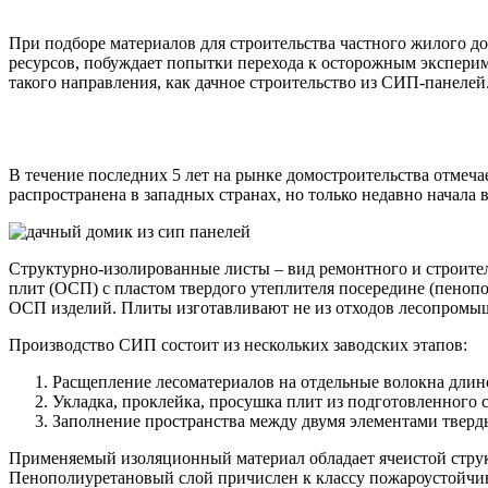
При подборе материалов для строительства частного жилого 
ресурсов, побуждает попытки перехода к осторожным экспери
такого направления, как дачное строительство из СИП-панелей
В течение последних 5 лет на рынке домостроительства отмеч
распространена в западных странах, но только недавно начала в
Структурно-изолированные листы – вид ремонтного и строител
плит (ОСП) с пластом твердого утеплителя посередине (пеноп
ОСП изделий. Плиты изготавливают не из отходов лесопромышл
Производство СИП состоит из нескольких заводских этапов:
Расщепление лесоматериалов на отдельные волокна длино
Укладка, проклейка, просушка плит из подготовленного 
Заполнение пространства между двумя элементами твер
Применяемый изоляционный материал обладает ячеистой струк
Пенополиуретановый слой причислен к классу пожароустойчив