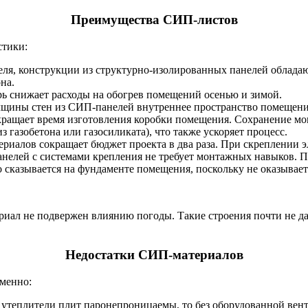
Преимущества СИП-листов
стики:
теля, конструкции из структурно-изолированных панелей облада
на.
рь снижает расходы на обогрев помещений осенью и зимой.
олщины стен из СИП-панелей внутреннее пространство помещен
окращает время изготовления коробки помещения. Сохранение м
з газобетона или газосиликата), что также ускоряет процесс.
иалов сокращает бюджет проекта в два раза. При скреплении э
панелей с системами крепления не требует монтажных навыков. 
 сказывается на фундаменте помещения, поскольку не оказывает
риал не подвержен влиянию погоды. Такие строения почти не да
Недостатки СИП-материалов
менно:
утеплители плит паронепроницаемы, то без оборудованной вент