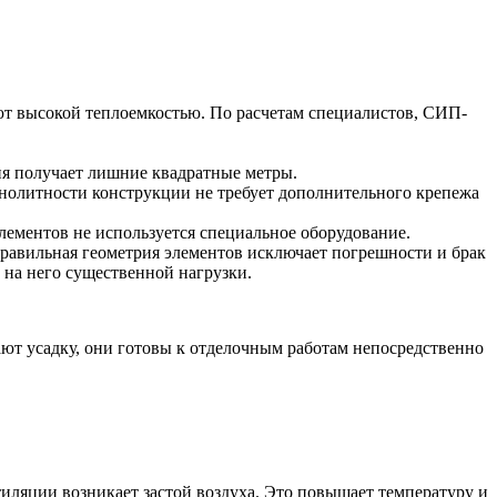
ют высокой теплоемкостью. По расчетам специалистов, СИП-
ия получает лишние квадратные метры.
онолитности конструкции не требует дополнительного крепежа
лементов не используется специальное оборудование.
Правильная геометрия элементов исключает погрешности и брак
 на него существенной нагрузки.
ют усадку, они готовы к отделочным работам непосредственно
иляции возникает застой воздуха. Это повышает температуру и