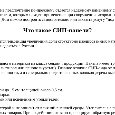
дома предпочтение по-прежнему отдается надежному каменному 
ментам, которым находят применение при сооружении загородны
. Дом можно построить самостоятельно или заказать услугу “под
Что такое СИП-панели?
ается тенденция увеличения доли структурно изолированных мат
недряться в России.
ьного материала из класса сендвич-продукции. Панель имеет т
олистирол или пенополиуретан). Главное отличие СИП-вида от п
енности, а из специально подготовленных волокон дерева высо
й до 15 см, толщиной около 0,5 см.
сырья.
дым или вспененным утеплителем.
турой и не зависит от влияний внешней среды. Утеплитель не п
ых товаров. При воздействии огня он провоцирует обратную ре