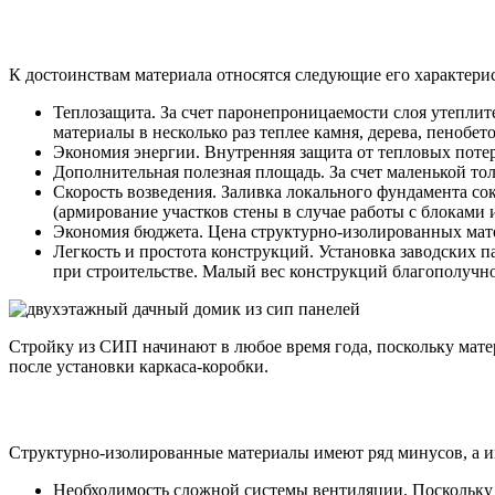
К достоинствам материала относятся следующие его характери
Теплозащита. За счет паронепроницаемости слоя утепли
материалы в несколько раз теплее камня, дерева, пенобето
Экономия энергии. Внутренняя защита от тепловых поте
Дополнительная полезная площадь. За счет маленькой т
Скорость возведения. Заливка локального фундамента с
(армирование участков стены в случае работы с блоками и
Экономия бюджета. Цена структурно-изолированных матер
Легкость и простота конструкций. Установка заводских 
при строительстве. Малый вес конструкций благополучно
Стройку из СИП начинают в любое время года, поскольку мате
после установки каркаса-коробки.
Структурно-изолированные материалы имеют ряд минусов, а и
Необходимость сложной системы вентиляции. Поскольку 