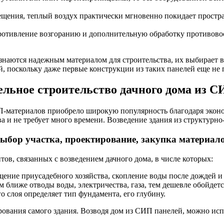
щения, теплый воздух практически мгновенно покидает простран
противление возгоранию и дополнительную обработку противов
наются надежным материалом для строительства, их выбирает вс
й, поскольку даже первые конструкции из таких панелей еще н
льное строительство дачного дома из 
-материалов приобрело широкую популярность благодаря эконо
ва и не требует много времени. Возведение здания из структурн
ыбор участка, проектирование, закупка материал
тов, связанных с возведением дачного дома, в числе которых:
щение приусадебного хозяйства, скопление воды после дождей и
 ближе отводы воды, электричества, газа, тем дешевле обойдет
 слоя определяет тип фундамента, его глубину.
рования самого здания. Возводя дом из СИП панелей, можно исп