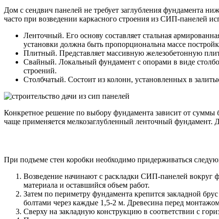
Дом с сендвич панелей не требует заглубления фундамента ниж
часто при возведении каркасного строения из СИП-панелей и
Ленточный. Его основу составляет стальная армированна
установки должна быть пропорциональна массе постройк
Плитный. Представляет массивную железобетонную плиту
Свайный. Локальный фундамент с опорами в виде столб
строений.
Столбчатый. Состоит из колонн, установленных в залиты
Конкретное решение по выбору фундамента зависит от суммы
чаще применяется мелкозаглубленный ленточный фундамент. Дл
При подъеме стен коробки необходимо придерживаться следую
Возведение начинают с раскладки СИП-панелей вокруг фу
материала и оставшийся объем работ.
Затем по периметру фундамента крепится закладной брус
болтами через каждые 1,5-2 м. Древесина перед монтажо
Сверху на закладную конструкцию в соответствии с гориз