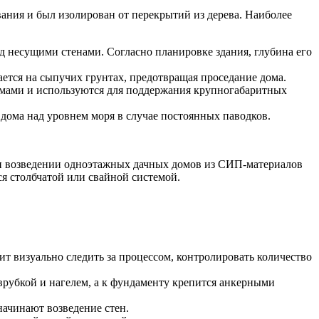
вания и был изолирован от перекрытий из дерева. Наиболее
д несущими стенами. Согласно планировке здания, глубина его
тся на сыпучих грунтах, предотвращая проседание дома.
змами и используются для поддержания крупногабаритных
 дома над уровнем моря в случае постоянных паводков.
ри возведении одноэтажных дачных домов из СИП-материалов
я столбчатой или свайной системой.
т визуально следить за процессом, контролировать количество
врубкой и нагелем, а к фундаменту крепится анкерными
начинают возведение стен.