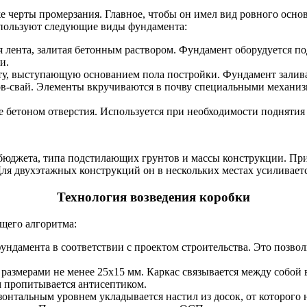
е черты промерзания. Главное, чтобы он имел вид ровного осно
спользуют следующие виды фундамента:
я лента, залитая бетонным раствором. Фундамент оборудуется по
и.
, выступающую основанием пола постройки. Фундамент заливае
ов-свай. Элементы вкручиваются в почву специальными механи
е бетоном отверстия. Используется при необходимости поднятия
 бюджета, типа подстилающих грунтов и массы конструкции. П
я двухэтажных конструкций он в нескольких местах усиливаетс
Технология возведения коробки
щего алгоритма:
ндамента в соответствии с проектом строительства. Это позволи
 размерами не менее 25х15 мм. Каркас связывается между собой 
м пропитывается антисептиком.
онтальным уровнем укладывается настил из досок, от которого 